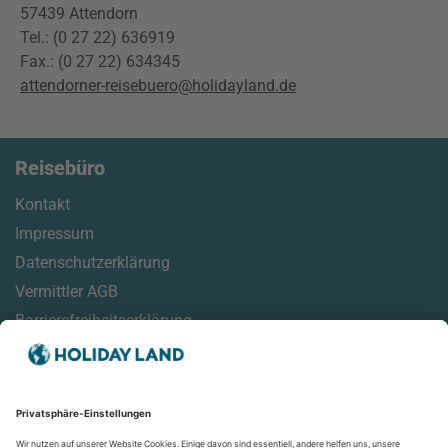
57439 Attendorn
Tel.: (0 27 22) 636919
Fax.: (0 27 22) 634345
attendorner-reisebuero@holidayland.de
Reisebüro
Kontakt
Impressum
Datenschutzerklärung
Vermittler AGB
Barrierefreiheitserklärung
Service
Reisemonitor